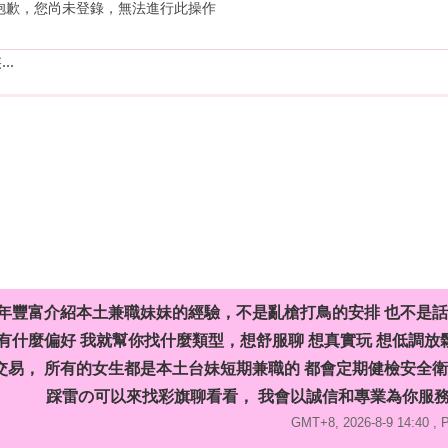
索
抱歉，您尚未登錄，無法進行此操作
..
年豐富介紹本土兼職妹妹的經驗，不是亂槍打鳥的安排 也不是
什麼偏好 我就幫你找什麼類型，想舒服聊 想真實玩 想低調放
交易， 所有的女生都是本土台妹短期兼職的 都會定期健檢安全
踩雷の可以來找彩旗聊看看， 我會以誠信和專業為你服務
GMT+8, 2026-8-9 14:40
, P