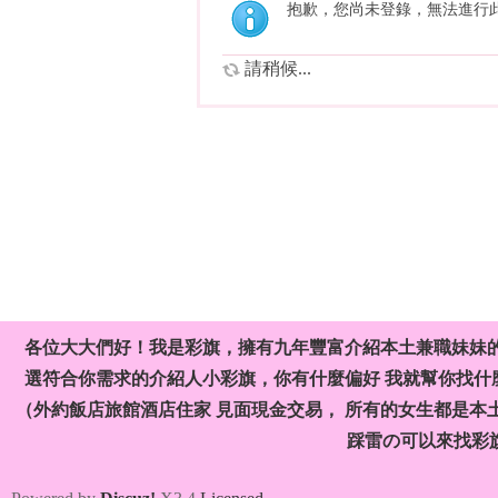
抱歉，您尚未登錄，無法進行
請稍候...
各位大大們好！我是彩旗，擁有九年豐富介紹本土兼職妹妹
選符合你需求的介紹人小彩旗，你有什麼偏好 我就幫你找什麼
（外約飯店旅館酒店住家 見面現金交易， 所有的女生都是本
踩雷の可以來找彩