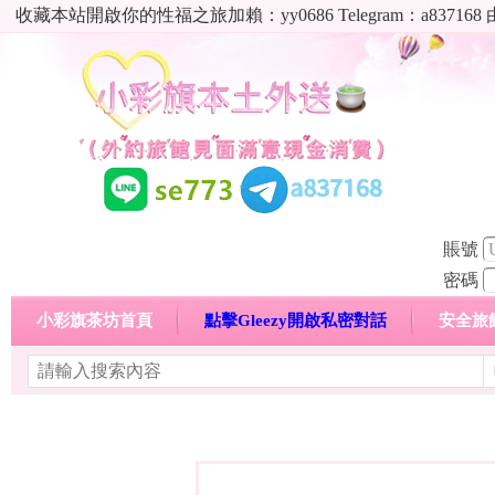
收藏本站開啟你的性福之旅加賴：yy0686 Telegram：a8
賬號
密碼
小彩旗茶坊首頁
點擊Gleezy開啟私密對話
安全旅
明碼標價特惠專區
熱門喝茶心得分享
高顏值現役