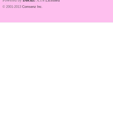
Powered by
Discuz!
X3.4
Licensed
© 2001-2013
Comsenz Inc.