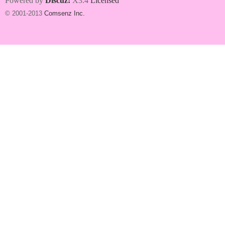
Powered by
Discuz!
X3.4
Licensed
© 2001-2013
Comsenz Inc.