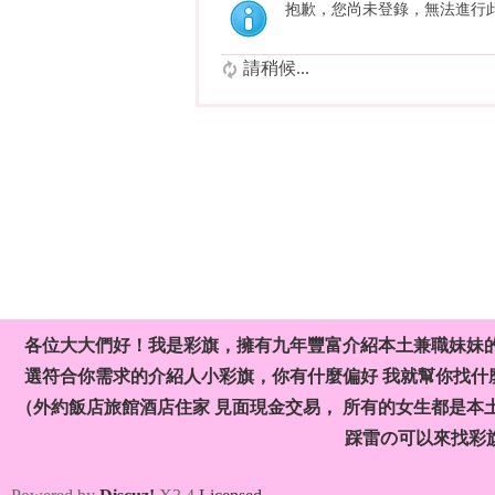
抱歉，您尚未登錄，無法進行
請稍候...
各位大大們好！我是彩旗，擁有九年豐富介紹本土兼職妹妹
選符合你需求的介紹人小彩旗，你有什麼偏好 我就幫你找什麼
（外約飯店旅館酒店住家 見面現金交易， 所有的女生都是本
踩雷の可以來找彩