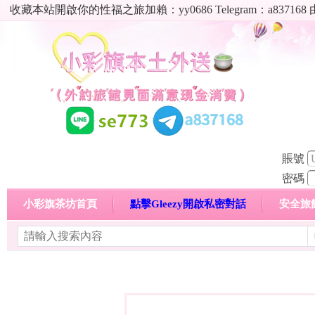
收藏本站開啟你的性福之旅加賴：yy0686 Telegram：a8
賬號
密碼
小彩旗茶坊首頁
點擊Gleezy開啟私密對話
安全旅
明碼標價特惠專區
熱門喝茶心得分享
高顏值現役