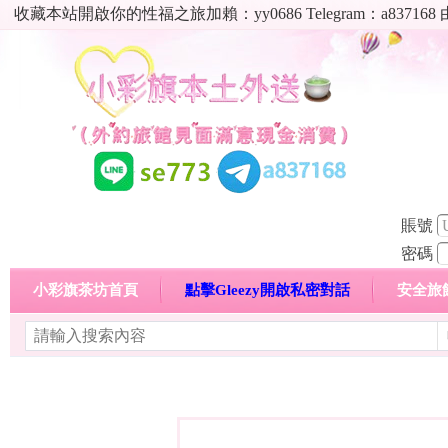
收藏本站開啟你的性福之旅加賴：yy0686 Telegram：a8
賬號
密碼
小彩旗茶坊首頁
點擊Gleezy開啟私密對話
安全旅
明碼標價特惠專區
熱門喝茶心得分享
高顏值現役