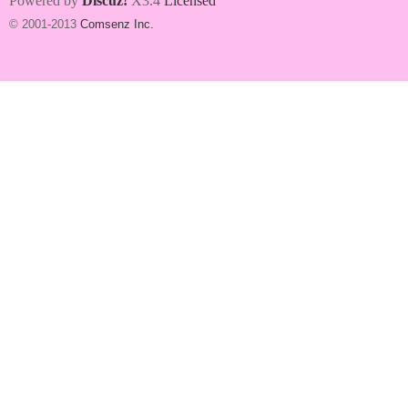
Powered by
Discuz!
X3.4
Licensed
© 2001-2013
Comsenz Inc.