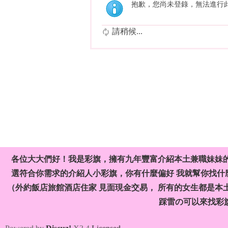
抱歉，您尚未登錄，無法進行
請稍候...
各位大大們好！我是彩旗，擁有九年豐富介紹本土兼職妹妹
選符合你需求的介紹人小彩旗，你有什麼偏好 我就幫你找什麼
（外約飯店旅館酒店住家 見面現金交易， 所有的女生都是本
踩雷の可以來找彩