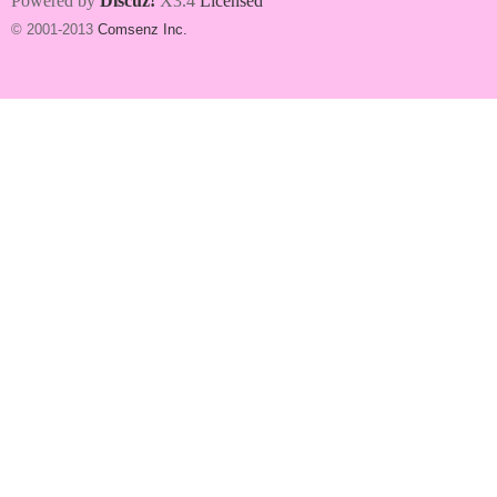
Powered by
Discuz!
X3.4
Licensed
© 2001-2013
Comsenz Inc.