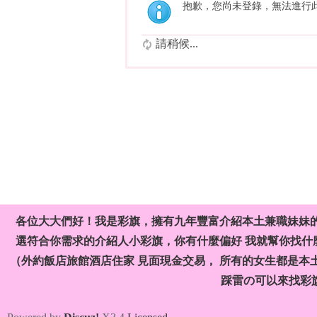
抱歉，您尚未登錄，無法進行
請稍候...
各位大大們好！我是彩旗，擁有九年豐富介紹本土兼職妹妹
選符合你需求的介紹人小彩旗，你有什麼偏好 我就幫你找什麼
（外約飯店旅館酒店住家 見面現金交易， 所有的女生都是本
踩雷の可以來找彩