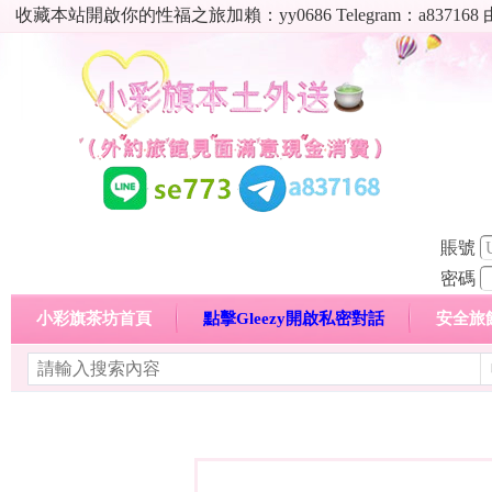
收藏本站開啟你的性福之旅加賴：yy0686 Telegram：a8
賬號
密碼
小彩旗茶坊首頁
點擊Gleezy開啟私密對話
安全旅
明碼標價特惠專區
熱門喝茶心得分享
高顏值現役