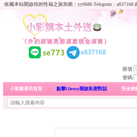
收藏本站開啟你的性福之旅加賴：yy0686 Telegram：a8
賬號
密碼
小彩旗茶坊首頁
點擊Gleezy開啟私密對話
安全旅
明碼標價特惠專區
熱門喝茶心得分享
高顏值現役