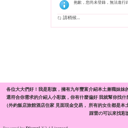
抱歉，您尚未登錄，無法進行
請稍候...
各位大大們好！我是彩旗，擁有九年豐富介紹本土兼職妹妹
選符合你需求的介紹人小彩旗，你有什麼偏好 我就幫你找什麼
（外約飯店旅館酒店住家 見面現金交易， 所有的女生都是本
踩雷の可以來找彩