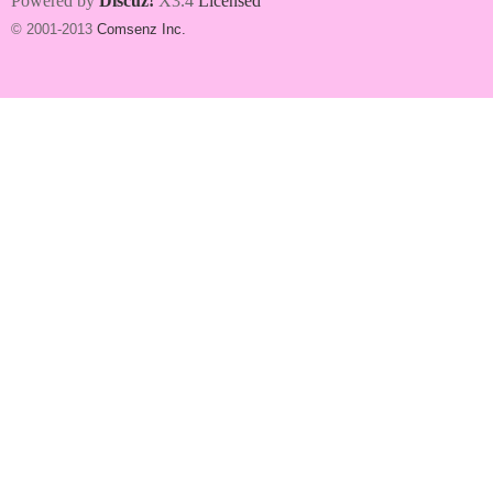
Powered by
Discuz!
X3.4
Licensed
© 2001-2013
Comsenz Inc.