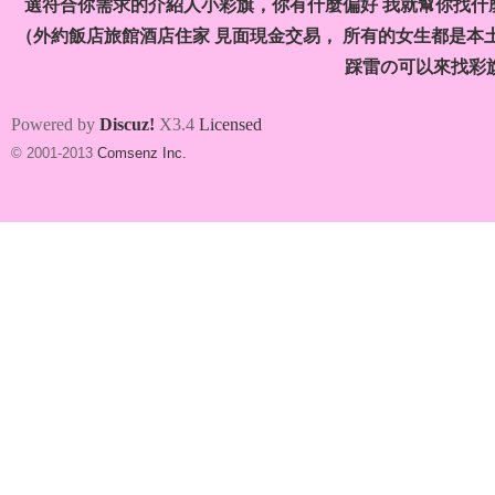
選符合你需求的介紹人小彩旗，你有什麼偏好 我就幫你找什麼
）
（外約飯店旅館酒店住家 見面現金交易， 所有的女生都是本
踩雷の可以來找彩
Powered by
Discuz!
X3.4
Licensed
© 2001-2013
Comsenz Inc.
本
土