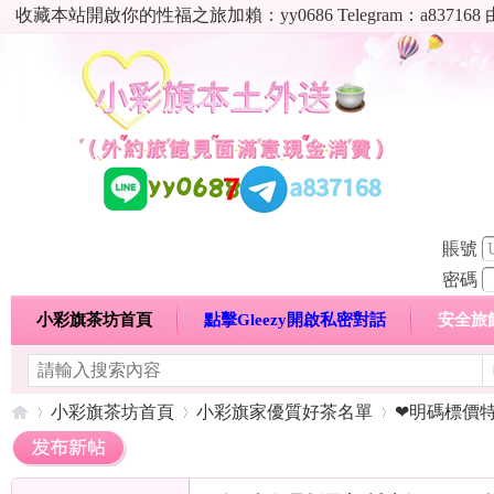
收藏本站開啟你的性福之旅加賴：yy0686 Telegram：a8
賬號
密碼
小彩旗茶坊首頁
點擊Gleezy開啟私密對話
安全旅
明碼標價特惠專區
熱門喝茶心得分享
高顏值現役
小彩旗茶坊首頁
小彩旗家優質好茶名單
❤明碼標價