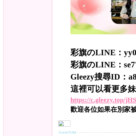
年
彩旗のLINE：yy0
彩旗のLINE：se7
Gleezy搜尋ID：a83
這裡可以看更多妹
老
https://c.gleezy.top/
歡迎各位如果在別家