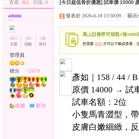
查看:
362
|
回復:
0
[今日超低骨折優惠]
試車價 10000 彥
（
»
›
›
admin
發表於 2026-6-18 15:50:09
|
顯示
馬上註冊即可領取1張1000
4025
164
1萬
您需要
登錄
才可以下載或查看，
主題
回帖
積分
管理員
小
積分
13679
彥如｜158 / 44 / B
原價 14000 → 試車
試車名額：2位
收聽
發消
小隻馬青澀型，帶
TA
息
皮膚白嫩細緻，反
彩