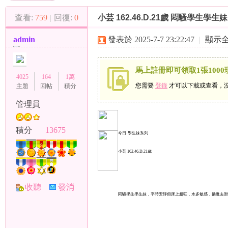
（
»
›
›
查看:
759
|
回復:
0
小芸 162.46.D.21歲 悶騷學生學生妹
admin
發表於 2025-7-7 23:22:47
|
顯示
馬上註冊即可領取1張1000
4025
164
1萬
您需要
登錄
才可以下載或查看，
主題
回帖
積分
管理員
小
積分
13675
今日·學生妹系列
小芸 162.46.D.21歲
收聽
發消
悶騷學生學生妹，平時安靜但床上超狂，水多敏感，插進去滑
TA
息
彩