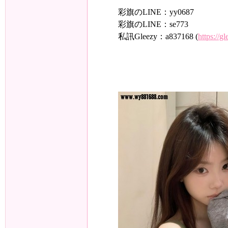
彩旗のLINE：yy0687
彩旗のLINE：se773
私訊Gleezy：a837168 (
https://g
旗
九