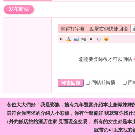
）
懶得打字嘛，點擊右側快捷回復
您需要登錄後才可以回帖
本
回帖並轉播
回
發表回復
各位大大們好！我是彩旗，擁有九年豐富介紹本土兼職妹妹
選符合你需求的介紹人小彩旗，你有什麼偏好 我就幫你找什麼
（外約飯店旅館酒店住家 見面現金交易， 所有的女生都是本
土
踩雷の可以來找彩