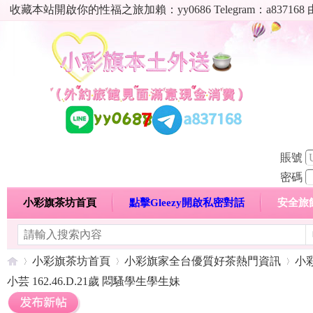
收藏本站開啟你的性福之旅加賴：yy0686 Telegram：a8
賬號
密碼
小彩旗茶坊首頁
點擊Gleezy開啟私密對話
安全旅
明碼標價特惠專區
熱門喝茶心得分享
高顏值現役
小彩旗茶坊首頁
小彩旗家全台優質好茶熱門資訊
小
小芸 162.46.D.21歲 悶騷學生學生妹