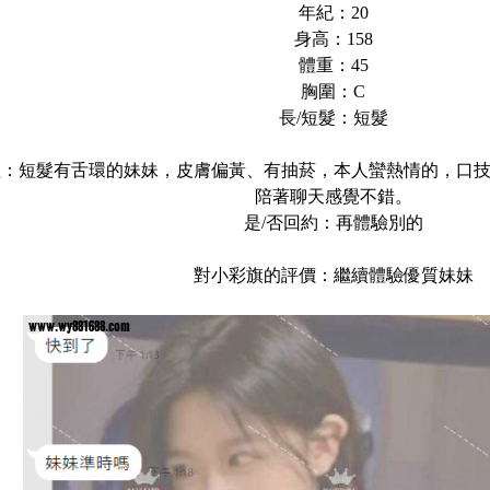
年紀：20
身高：158
體重：45
胸圍：C
長/短髮：短髮
程：短髮有舌環的妹妹，皮膚偏黃、有抽菸，本人蠻熱情的，口
陪著聊天感覺不錯。
是/否回約：再體驗別的
對小彩旗的評價：繼續體驗優質妹妹