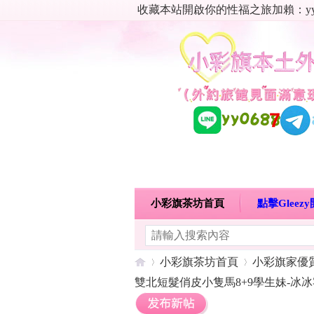
收藏本站開啟你的性福之旅加賴：yy06
小彩旗茶坊首頁
點擊Glee
明碼標價特惠專區
熱門喝茶
小彩旗茶坊首頁
小彩旗家優
雙北短髮俏皮小隻馬8+9學生妹-冰冰客評!