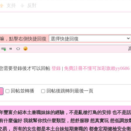
支持
反對
嘛，點擊右側快捷回復
您需要登錄後才可以回帖
登錄
|
免費註冊不懂可加彩旗賴yy0686
回帖並轉播
回帖後跳轉到最後一頁
復
年豐富介紹本土兼職妹妹的經驗，不是亂槍打鳥的安排 也不是
什麼偏好 我就幫你找什麼類型，想舒服聊 想真實玩 想低調放
交易， 所有的女生都是本土台妹短期兼職的 都會定期健檢安全