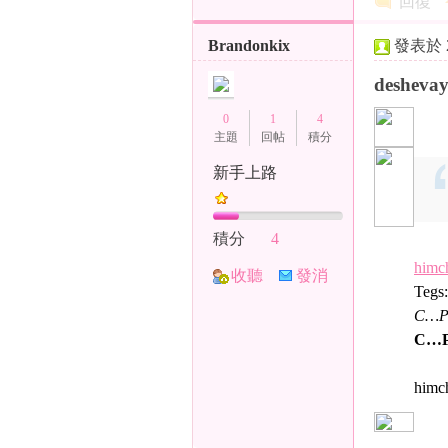
回復
Brandonkix
發表於 20
deshevay
0
1
4
主題
回帖
積分
台
新手上路
積分
4
himch
收聽
發消
Tegs
TA
息
С…Р
С…Р
妹
himc