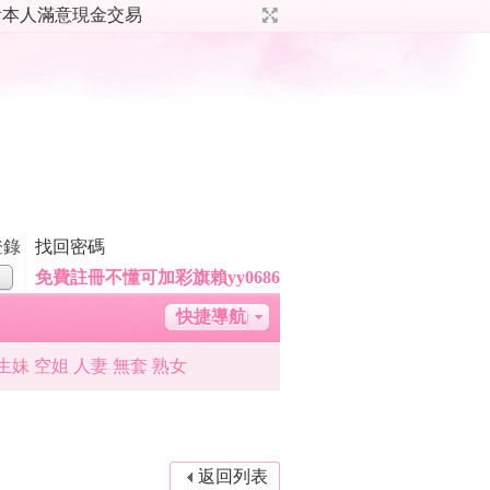
哦 看本人滿意現金交易
登錄
找回密碼
免費註冊不懂可加彩旗賴yy0686
快捷導航
助商·「ときめく茶屋」
生妹 空姐 人妻 無套 熟女
台灣成人約炮福利群組
返回列表