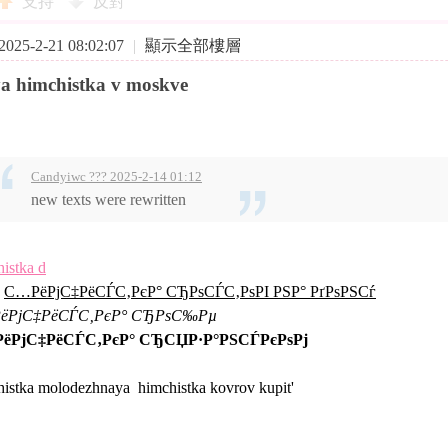
支持
反對
25-2-21 08:02:07
|
顯示全部樓層
a himchistka v moskve
Candyiwc ??? 2025-2-14 01:12
new texts were rewritten
istka d
:
С…РёРјС‡РёСЃС‚РєР° СЂРѕСЃС‚РѕРІ РЅР° РґРѕРЅСѓ
ёРјС‡РёСЃС‚РєР° СЂРѕС‰Рµ
ёРјС‡РёСЃС‚РєР° СЂСЏР·Р°РЅСЃРєРѕРј
histka molodezhnaya himchistka kovrov kupit'