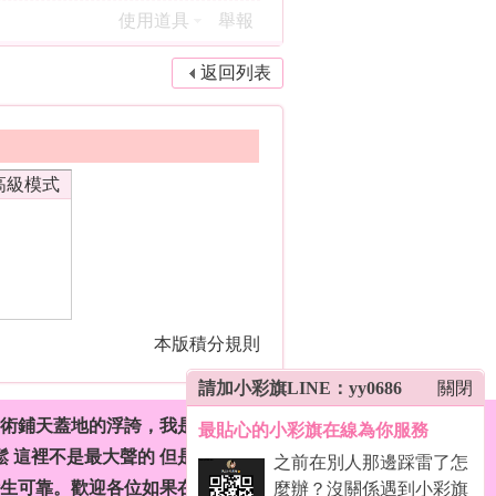
使用道具
舉報
返回列表
高級模式
本版積分規則
請加小彩旗LINE：yy0686
關閉
話術鋪天蓋地的浮誇，我是用心為你挑
最貼心的小彩旗在線為你服務
鬆 這裡不是最大聲的 但是真誠經營的
之前在別人那邊踩雷了怎
衛生可靠。歡迎各位如果在別家被話術
麼辦？沒關係遇到小彩旗