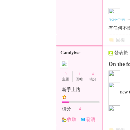
）
有任何不懂
回復
Candyiwc
發表於 20
本
On the f
0
1
4
主題
回帖
積分
新手上路
new t
積分
4
收聽
發消
土
TA
息