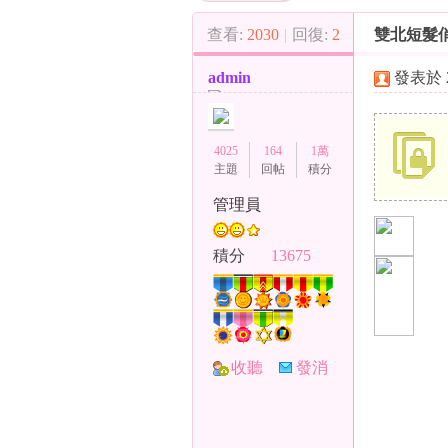
（
»
›
查看:
2030
|
回復:
2
雙北短髮俏
admin
發表於 20
4025
164
1萬
主題
回帖
積分
管理員
小
積分
13675
收聽
發消
TA
息
彩