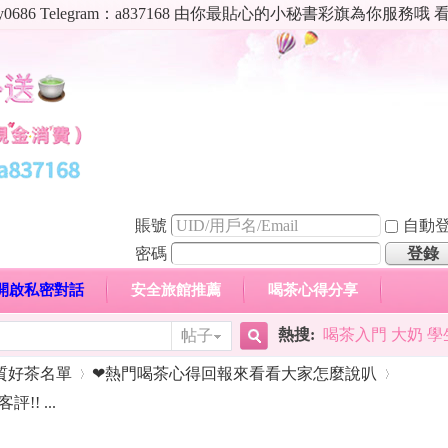
86 Telegram：a837168 由你最貼心的小秘書彩旗為你服務
賬號
自動
密碼
登錄
zy開啟私密對話
安全旅館推薦
喝茶心得分享
日本贊
熱搜:
喝茶入門 大奶 學
帖子
搜
心得分享
高顏值現役空姐專區
新手喝茶入門須知
質好茶名單
❤熱門喝茶心得回報來看看大家怎麼說叭
! ...