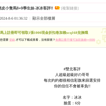
索
›
›
皮小隻馬8+9學生妹-冰冰客評!!
[複製鏈接]
24-8-6 01:36:32
|
顯示全部樓層
馬上註冊即可領取1張1000現金折扣卷加賴xcq168兌換哦
您需要
登錄
才可以下載或查看，沒有賬號？
免費註冊不懂可加彩旗賴yy0686
#雙北客評
人超級超級好の哥哥
每次約約都很相信彩旗來篩選安排
你的信任不會被辜負!!
名字：冰冰
臉蛋：6分