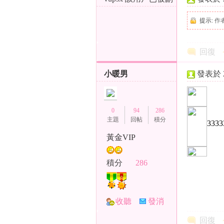
除
提示:
作
茶
回復
小暖男
發表於 20
0
94
286
主題
回帖
積分
3333
莊
黃金VIP
積分
286
收聽
發消
TA
息
回復