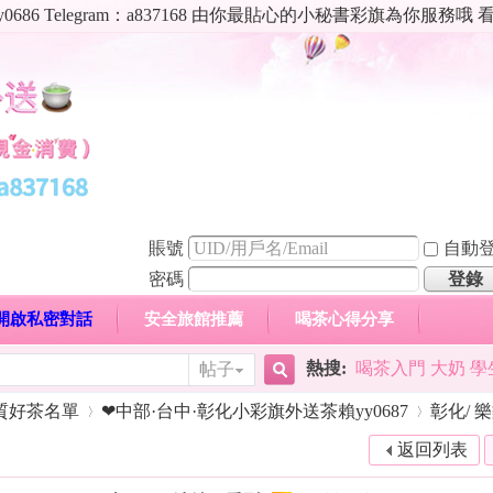
86 Telegram：a837168 由你最貼心的小秘書彩旗為你服務
賬號
自動
密碼
登錄
zy開啟私密對話
安全旅館推薦
喝茶心得分享
日本贊
熱搜:
喝茶入門 大奶 學
帖子
搜
心得分享
高顏值現役空姐專區
新手喝茶入門須知
質好茶名單
❤中部·台中·彰化小彩旗外送茶賴yy0687
彰化/ 樂
返回列表