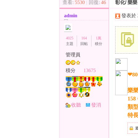
查看:
5530
|
回復:
46
彰化/ 樂樂 
（
»
›
admin
發表於 20
4025
164
1萬
主題
回帖
積分
管理員
小
積分
13675
❤8
樂
158
收聽
發消
類
TA
息
特
彩