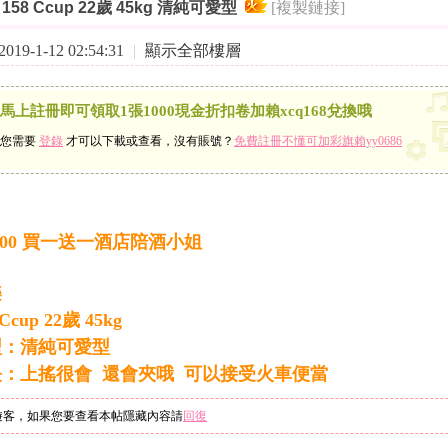
索
158 Ccup 22歲 45kg 清純可愛型
[複製鏈接]
›
›
19-1-12 02:54:31
|
顯示全部樓層
馬上註冊即可領取1張1000現金折扣卷加賴xcq168兌換哦
您需要
登錄
才可以下載或查看，沒有賬號？
免費註冊不懂可加彩旗賴yy0686
000 買一送一
酒店陪酒小姐
樂
 Ccup 22歲 45kg
型：清純可愛型
長：上搖很會 還會夾哦 可以接受火車便當
遊客，如果您要查看本帖隱藏內容請
回復