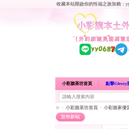
收藏本站開啟你的性福之旅加賴：yy06
小彩旗茶坊首頁
點擊Glee
明碼標價特惠專區
熱門喝茶
小彩旗茶坊首頁
小彩旗家優