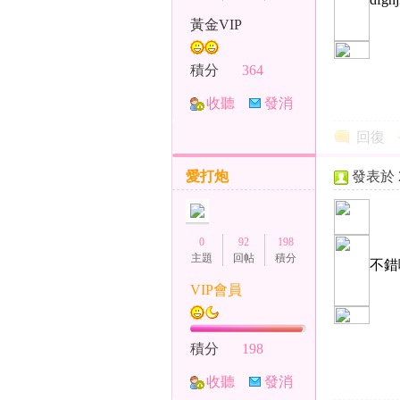
黃金VIP
積分
364
收聽
發消
TA
息
回復
台
愛打炮
發表於 20
0
92
198
主題
回帖
積分
不錯
VIP會員
妹
積分
198
收聽
發消