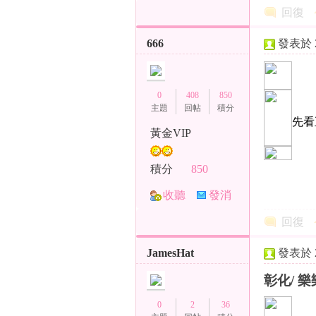
TA
息
回復
666
發表於 20
兼
0
408
850
主題
回帖
積分
先看
黃金VIP
積分
850
收聽
發消
TA
息
回復
職
JamesHat
發表於 20
彰化/ 樂樂
0
2
36