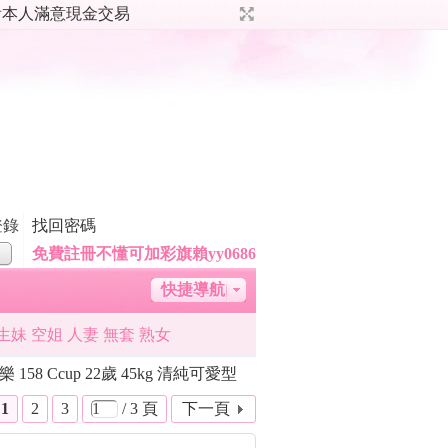
哦 看本人滿意現金交易
登錄
找回密碼
免費註冊不懂可加彩旗賴yy0686
快捷導航
助商·「ときめく茶屋」
生妹 空姐 人妻 無套 熟女
台灣成人約炮福利群組
樂 158 Ccup 22歲 45kg 清純可愛型
1
2
3
/ 3 頁
下一頁