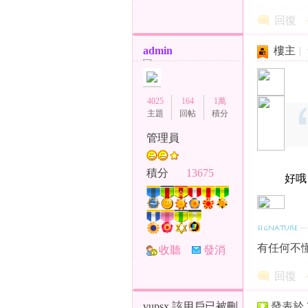
TA
息
回復
admin
樓主
|
年
4025
164
1萬
主題
回帖
積分
管理員
積分
13675
好哦
老
有任何不懂
收聽
發消
TA
息
回復
vupsx
該用戶已被刪
發表於 20