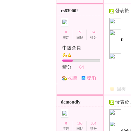
）
cs639002
發表於 20
0
27
64
主題
回帖
積分
0
中級會員
本
積分
64
收聽
發消
TA
息
回復
demondly
發表於 20
土
0
168
364
主題
回帖
積分
dfgh