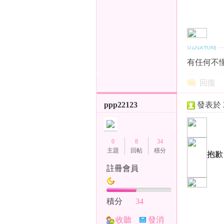
有任何不懂
旗
回復
ppp22123
發表於 20
0
8
34
主題
回帖
積分
抱歉
註冊會員
九
積分
34
收聽
發消