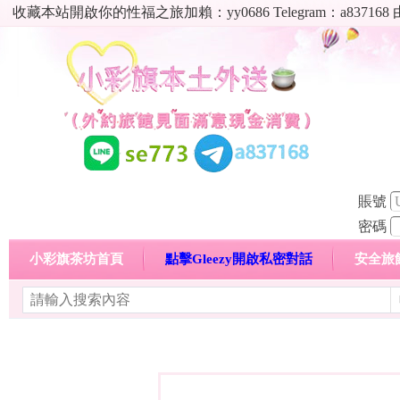
收藏本站開啟你的性福之旅加賴：yy0686 Telegram：a8
賬號
密碼
小彩旗茶坊首頁
點擊Gleezy開啟私密對話
安全旅
明碼標價特惠專區
熱門喝茶心得分享
高顏值現役