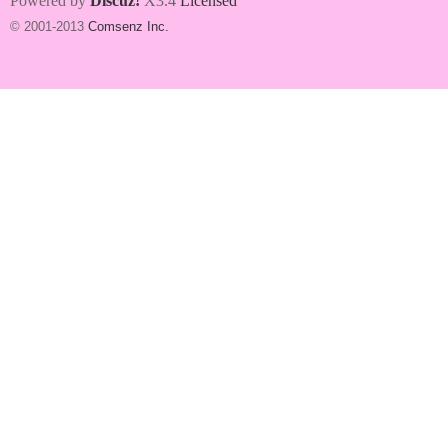
Powered by
Discuz!
X3.4
Licensed
© 2001-2013
Comsenz Inc.