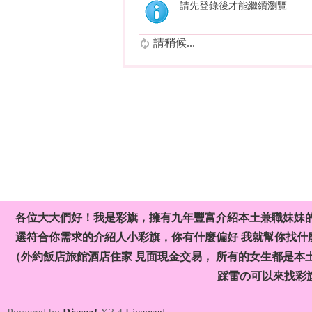
請先登錄後才能繼續瀏覽
請稍候...
各位大大們好！我是彩旗，擁有九年豐富介紹本土兼職妹妹
選符合你需求的介紹人小彩旗，你有什麼偏好 我就幫你找什麼
（外約飯店旅館酒店住家 見面現金交易， 所有的女生都是本
踩雷の可以來找彩