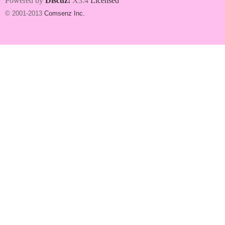
Powered by
Discuz!
X3.4
Licensed
© 2001-2013
Comsenz Inc.