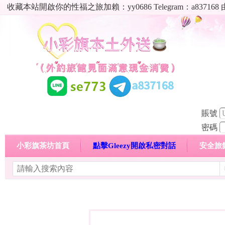
收藏本站開啟你的性福之旅加賴：yy0686 Telegram：a8
賬號
密碼
小彩旗茶坊首頁
點擊Gleezy開啟私密對話
安全旅
明碼標價特惠專區
熱門喝茶心得分享
高顏值現役