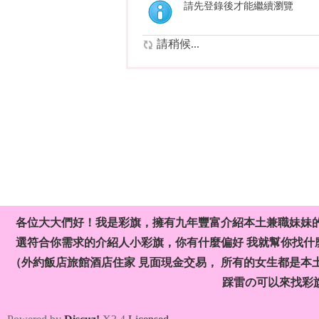
請先登錄後才能繼續瀏覽
請稍候...
各位大大們好！我是彩旗，擁有九年豐富介紹本土兼職妹妹
選符合你需求的介紹人小彩旗，你有什麼偏好 我就幫你找什麼
（外約飯店旅館酒店住家 見面現金交易， 所有的女生都是本
踩雷の可以來找彩